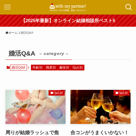
【2025年最新】オンライン結婚相談所ベスト5
ホーム
婚活Q&A
婚活Q&A
– category –
婚活Q&A
年齢別
職業別
趣味別
悩み別
悩み別
悩み別
周りが結婚ラッシュで焦
合コンがうまくいかない！