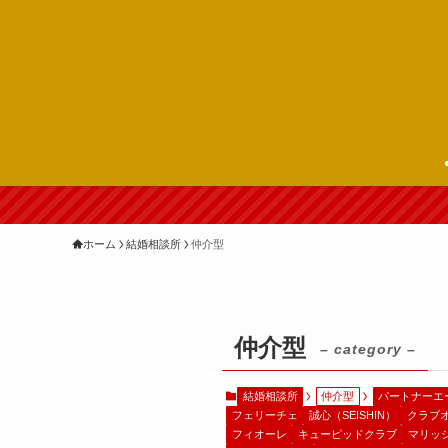
ホーム
結婚相談所
仲介型
仲介型
– category –
結婚相談所
仲介型
パートナーエ
フェリーチェ
誠心（SEISHIN）
クラブ
フィオーレ
キューピッドクラブ
マリッ