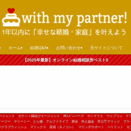
ホーム
結婚Q&A
お問い合わせ
当サイトについて
【2025年最新】オンライン結婚相談所ベスト5
ージェント
ゼクシィ縁結びエージェント
IBJメンバーズ
サンマリエ
ウェブコン
ク
オーツー
マリーミー
とら婚
アルファライフ
茜会
仲人協会
官公庁マリッジ
ブラ
ジクラブウィッシュ
マリックス
楽婚（タノコン）
マリッヂサポート
ペリドット
セ