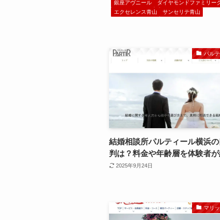
銀座アヴニール
ダイヤモンドファミリー
エクセレンス青山
サンセリテ青山
パル
結婚相談所パルティール横浜の
判は？料金や年齢層を体験者が
2025年9月24日
マリ