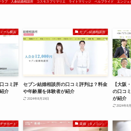
クラブ
入倉結婚相談所
コスモスプリマリエ
ライトマリッジ
ベルブライド
エンジェ
ティール横浜
セブン結婚相談所
口コミ評
セブン結婚相談所の口コミ評判は？料金
【大阪
紹介
や年齢層を体験者が紹介
の口コ
が紹介
2024年8月19日
2024年8
ッヂサポート
楽婚（タノコン）