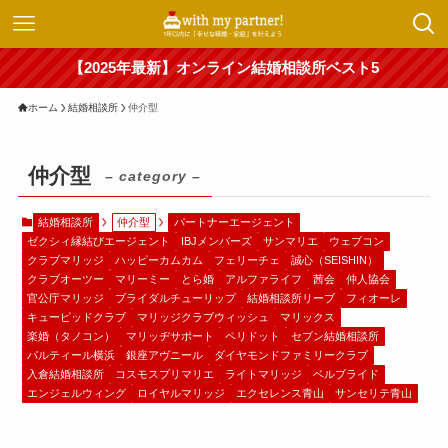
【2025年最新】オンライン結婚相談所ベスト5
ホーム
結婚相談所
仲介型
仲介型
– category –
結婚相談所
仲介型
パートナーエージェント
ゼクシィ縁結びエージェント
IBJメンバーズ
サンマリエ
ウェブコン
クラブマリッジ
ハッピーカムカム
フェリーチェ
誠心（SEISHIN）
クラブオーツー
マリーミー
とら婚
アルファライフ
茜会
仲人協会
官公庁マリッジ
ブライダルチューリップ
結婚相談所リーブ
フィオーレ
キューピッドクラブ
マリッジクラブウィッシュ
マリックス
楽婚（タノコン）
マリッヂサポート
ペリドット
セブン結婚相談所
パルティール横浜
銀座アヴニール
ダイヤモンドファミリークラブ
入倉結婚相談所
コスモスプリマリエ
ライトマリッジ
ベルブライド
エンジェルウィング
ロイヤルマリッジ
エクセレンス青山
サンセリテ青山