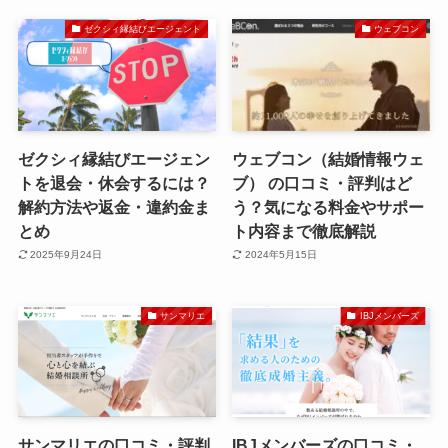
ゼクシィ縁結びエージェント
ウェブコン
ゼクシィ縁結びエージェン
ウェブコン（結婚情報ウェ
トを退会・休会するには？
ブ） の口コミ・評判はど
解約方法や返金・違約金ま
う？気になる料金やサポー
とめ
ト内容まで徹底解説
2025年9月24日
2024年5月15日
サンマリエ
IBJメンバーズ
サンマリエの口コミ・評判
IBJメンバーズの口コミ・