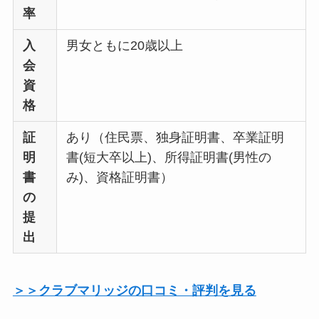
率
入
男女ともに20歳以上
会
資
格
証
あり（住民票、独身証明書、卒業証明
明
書(短大卒以上)、所得証明書(男性の
書
み)、資格証明書）
の
提
出
＞＞クラブマリッジの口コミ・評判を見る