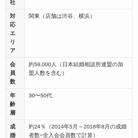
社
対
関東（店舗は渋谷、横浜）
応
エ
リ
ア
会
約59,000人（日本結婚相談所連盟の加
員
盟人数を含む）
数
年
30〜50代
齢
層
成
約24％（2014年5月～2018年8月の成婚
婚
者数÷全入会会員数で計算）