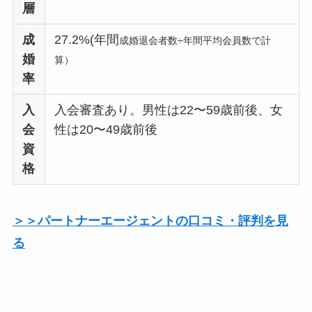
層
成
27.2%(年間
成婚退会者数÷年間平均会員数で計
婚
算）
率
入
入会審査あり。男性は22〜59歳前後、女
会
性は20〜49歳前後
資
格
＞＞パートナーエージェントの口コミ・評判を見
る