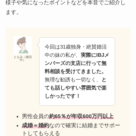
様子や気になったポイントなどを本音でご紹介し
ます。
今回は31歳独身・絶賛婚活
中の妹の私が、
実際にIBJメ
ともみ（婚活
中）
ンバーズの支店に行って無
料相談を受けてきました。
無理な勧誘も一切なく、
と
ても話しやすい雰囲気で楽
しかったです！
男性会員の
約65％が年収600万円以上
成婚＝婚約
なので確実に結婚までサポー
トしてもらえる