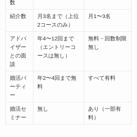
数
紹介数
月3名まで（上位
月1〜3名
2コースのみ）
アドバ
年4〜12回まで
無料・回数制限
イザー
（エントリーコ
無し
との面
ースは無し）
談
婚活パ
年2〜4回まで無
すべて有料
ーティ
料
ー
婚活セ
無し
あり（一部有
ミナー
料）