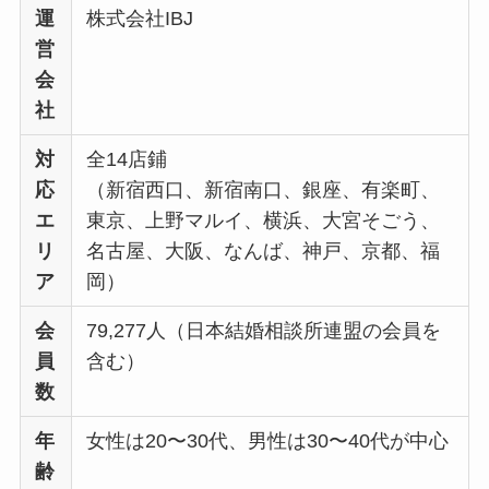
運
株式会社IBJ
営
会
社
対
全14店鋪
応
（新宿西口、新宿南口、銀座、有楽町、
エ
東京、上野マルイ、横浜、大宮そごう、
リ
名古屋、大阪、なんば、神戸、京都、福
ア
岡）
会
79,277人（日本結婚相談所連盟の会員を
員
含む）
数
年
女性は20〜30代、男性は30〜40代が中心
齢