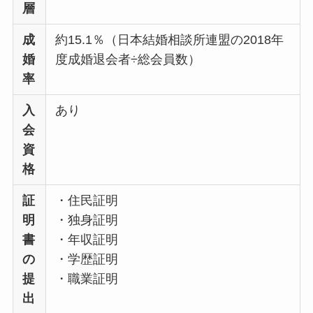
層
成
約15.1％（日本結婚相談所連盟の2018年
婚
度成婚退会者÷総会員数）
率
入
あり
会
資
格
証
・住民証明
明
・独身証明
書
・年収証明
の
・学歴証明
提
・職業証明
出