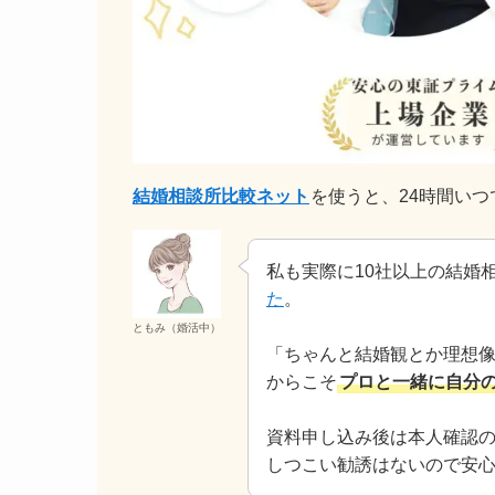
結婚相談所比較ネット
を使うと、24時間い
私も実際に10社以上の結婚
た
。
ともみ（婚活中）
「ちゃんと結婚観とか理想
からこそ
プロと一緒に自分
資料申し込み後は本人確認
しつこい勧誘はないので安