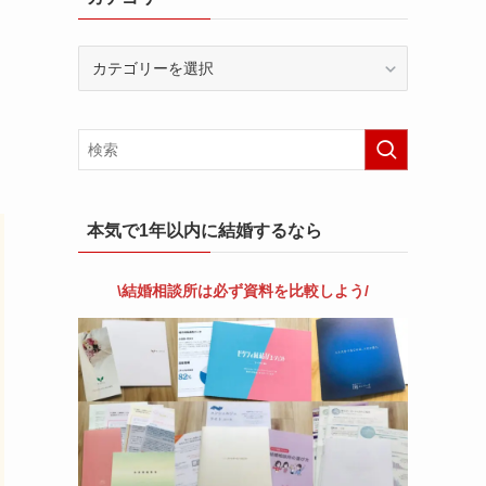
カ
テ
ゴ
リ
ー
本気で1年以内に結婚するなら
\結婚相談所は
必
ず資料を比較しよう/