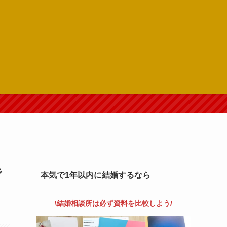
で
本気で1年以内に結婚するなら
\結婚相談所は
必
ず資料を比較しよう/